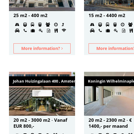
25 m2 - 400 m2
15 m2 - 4400 m2
More information?
More informatio
Johan Huizingalaan 400 , Amsterdam
Koningin Wilhelminaple
20 m2 - 3000 m2
-
Vanaf
20 m2 - 2300 m2
-
€
EUR 800,-
1400,- per maand