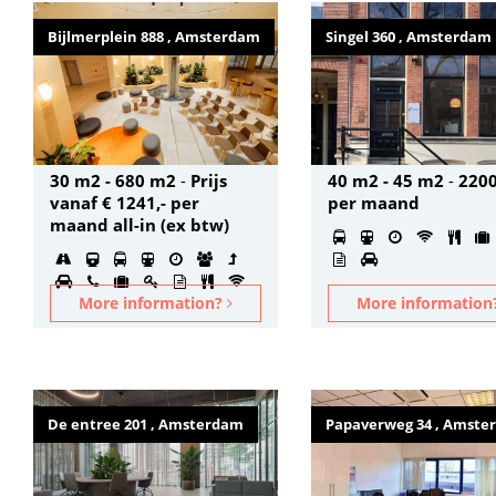
Bijlmerplein 888 , Amsterdam
Singel 360 , Amsterdam
30 m2 - 680 m2
-
Prijs
40 m2 - 45 m2
-
2200
vanaf € 1241,- per
per maand
maand all-in (ex btw)
More information?
More informatio
De entree 201 , Amsterdam
Papaverweg 34 , Amst