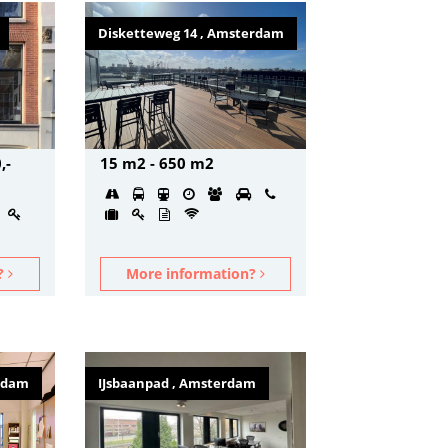
Disketteweg 14 , Amsterdam
,-
15 m2 - 650 m2
n?
More information?
erdam
IJsbaanpad , Amsterdam