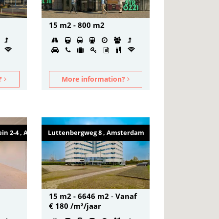
15 m2 - 800 m2
n?
More information?
in 2-4 , Amsterdam
Luttenbergweg 8 , Amsterdam
15 m2 - 6646 m2
-
Vanaf
€ 180 /m²/jaar