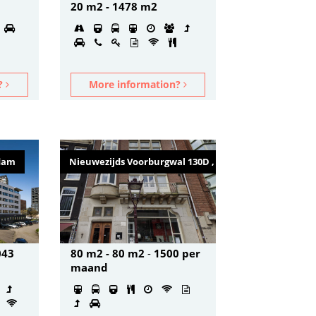
20 m2 - 1478 m2
n?
More information?
rdam
Nieuwezijds Voorburgwal 130D , Amsterdam
043
80 m2 - 80 m2
-
1500 per
maand