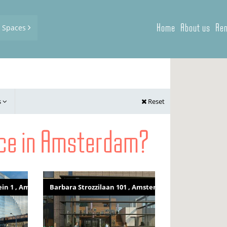
Home
About us
Ren
d Spaces
s
Reset
pace in Amsterdam?
ein 1 , Amsterdam
Barbara Strozzilaan 101 , Amsterdam