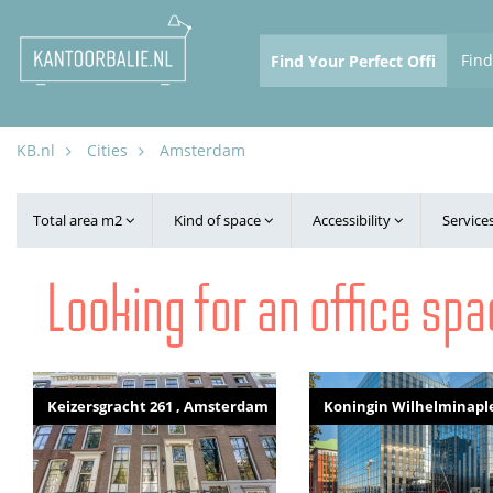
Fin
KB.nl
Cities
Amsterdam
Total area m2
Kind of space
Accessibility
Service
Looking for an office s
Keizersgracht 261 , Amsterdam
Koningin Wilhelminapl