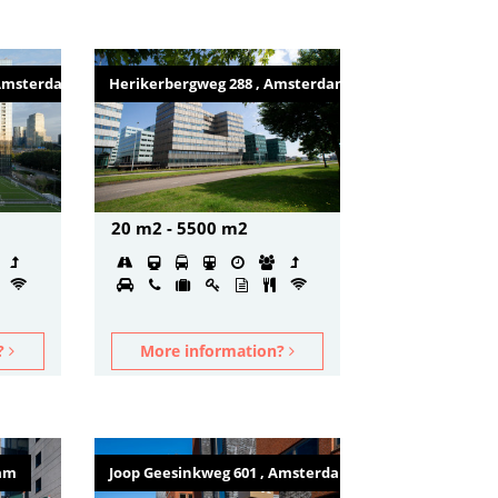
 Amsterdam
Herikerbergweg 288 , Amsterdam
20 m2 - 5500 m2
n?
More information?
dam
Joop Geesinkweg 601 , Amsterdam