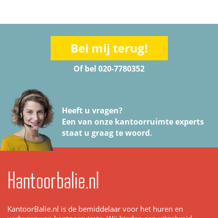
Bel mij terug!
Of bel 020-7780352
Heeft u vragen?
Een van onze kantoorruimte experts
staat u graag te woord.
Kantoorbalie.nl
KantoorBalie.nl is de bemiddelaar voor het huren en