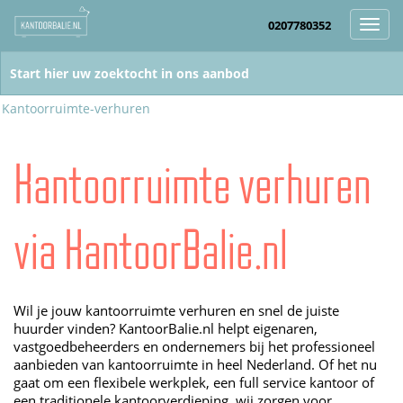
0207780352
Toggl
navig
Kantoorruimte-verhuren
Kantoorruimte verhuren
via KantoorBalie.nl
Wil je jouw kantoorruimte verhuren en snel de juiste
huurder vinden? KantoorBalie.nl helpt eigenaren,
vastgoedbeheerders en ondernemers bij het professioneel
aanbieden van kantoorruimte in heel Nederland. Of het nu
gaat om een flexibele werkplek, een full service kantoor of
een traditionele kantoorverdieping, wij zorgen voor