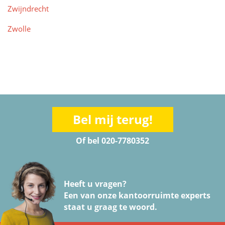
Zwijndrecht
Zwolle
Bel mij terug!
Of bel 020-7780352
Heeft u vragen?
Een van onze kantoorruimte experts
staat u graag te woord.