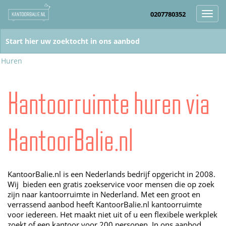
0207780352
Toggl
navig
Huren
Kantoorruimte huren via
KantoorBalie.nl
KantoorBalie.nl is een Nederlands bedrijf opgericht in 2008.
Wij bieden een gratis zoekservice voor mensen die op zoek
zijn naar kantoorruimte in Nederland. Met een groot en
verrassend aanbod heeft KantoorBalie.nl kantoorruimte
voor iedereen. Het maakt niet uit of u een flexibele werkplek
zoekt of een kantoor voor 200 personen. In ons aanbod