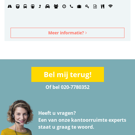
Meer informatie?
Bel mij terug!
Of bel 020-7780352
Heeft u vragen?
Een van onze kantoorruimte experts
staat u graag te woord.