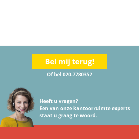
Bel mij terug!
Of bel 020-7780352
Heeft u vragen?
Een van onze kantoorruimte experts
staat u graag te woord.