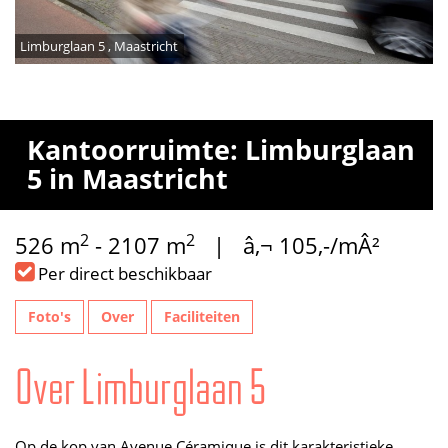
Limburglaan 5 , Maastricht
Kantoorruimte: Limburglaan
5 in Maastricht
2
2
526 m
- 2107 m
| â‚¬ 105,-/mÂ²
Per direct beschikbaar
Foto's
Over
Faciliteiten
Over Limburglaan 5
Op de kop van Avenue Céramique is dit karakteristieke