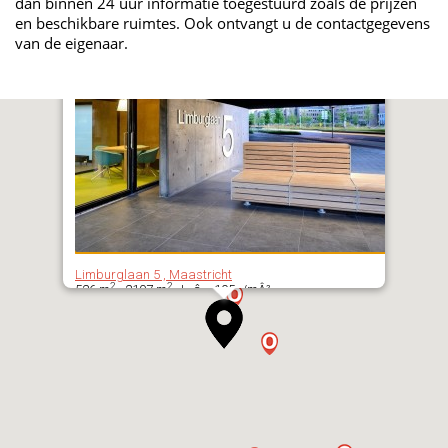
dan binnen 24 uur informatie toegestuurd zoals de prijzen
en beschikbare ruimtes. Ook ontvangt u de contactgegevens
van de eigenaar.
Limburglaan 5 , Maastricht
2
2
526 m
- 2107 m
| â‚¬ 105,-/mÂ²