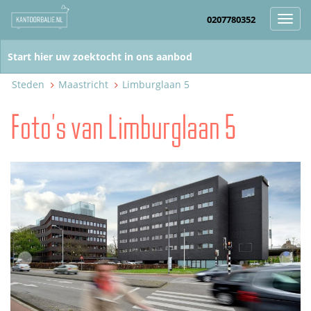
0207780352
Toggl
navig
Steden
Maastricht
Limburglaan 5
Foto's van Limburglaan 5