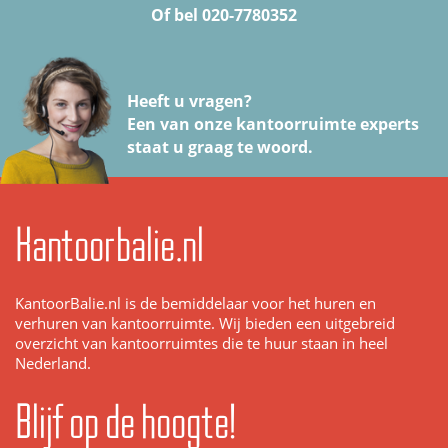
Of bel 020-7780352
Heeft u vragen?
Een van onze kantoorruimte experts
staat u graag te woord.
Kantoorbalie.nl
KantoorBalie.nl is de bemiddelaar voor het huren en
verhuren van kantoorruimte. Wij bieden een uitgebreid
overzicht van kantoorruimtes die te huur staan in heel
Nederland.
Blijf op de hoogte!