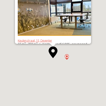
Keulenstraat 15, Deventer
2
2
15 m
- 759 m
| Kantoor vanaf € 325,- per maand
excl. BTW