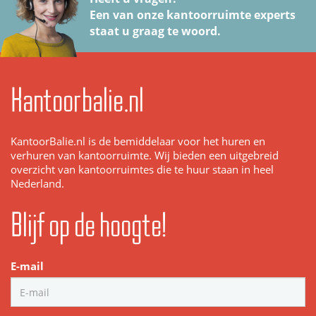
Een van onze kantoorruimte experts
staat u graag te woord.
Kantoorbalie.nl
KantoorBalie.nl is de bemiddelaar voor het huren en
verhuren van kantoorruimte. Wij bieden een uitgebreid
overzicht van kantoorruimtes die te huur staan in heel
Nederland.
Blijf op de hoogte!
E-mail