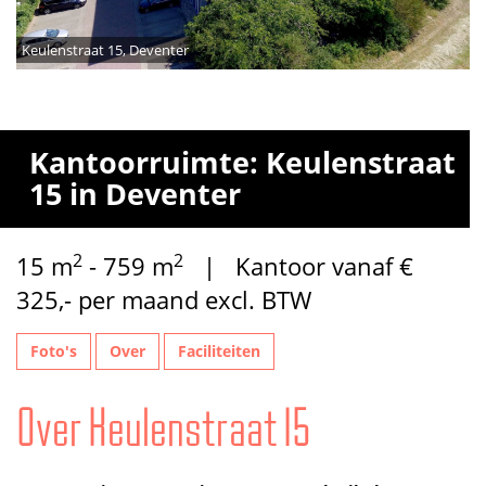
Keulenstraat 15, Deventer
Kantoorruimte: Keulenstraat
15 in Deventer
2
2
15 m
- 759 m
| Kantoor vanaf €
325,- per maand excl. BTW
Foto's
Over
Faciliteiten
Over Keulenstraat 15