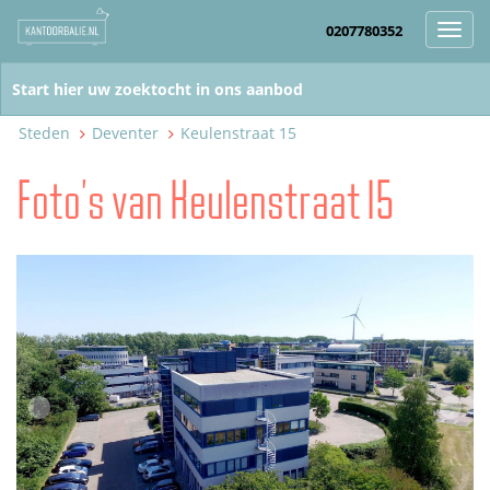
0207780352
Toggl
navig
Steden
Deventer
Keulenstraat 15
Foto's van Keulenstraat 15