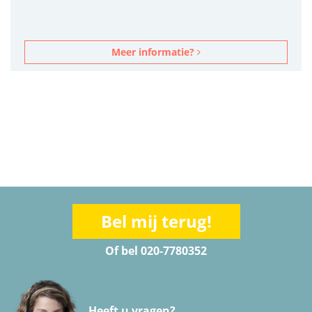
Meer informatie?
Bel mij terug!
Of bel 020-7780352
Heeft u vragen?