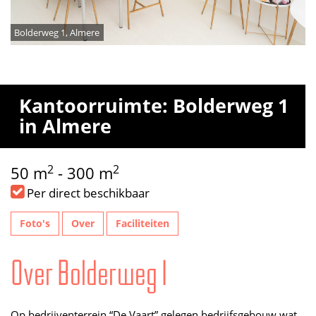
Bolderweg 1, Almere
Kantoorruimte: Bolderweg 1
in Almere
2
2
50 m
- 300 m
Per direct beschikbaar
Foto's
Over
Faciliteiten
Over Bolderweg 1
Op bedrijventerrein “De Vaart” gelegen bedrijfsgebouw wat