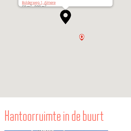
Bolderweg 1, Almere
2
2
50 m
- 300 m
Kantoorruimte in de buurt