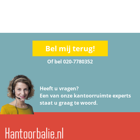
Bel mij terug!
Of bel 020-7780352
Heeft u vragen?
Een van onze kantoorruimte experts
staat u graag te woord.
Kantoorbalie.nl