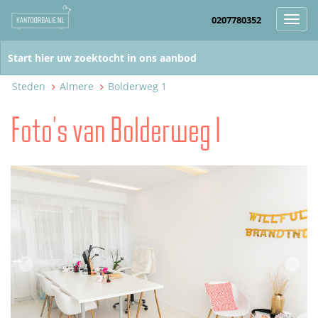
0207780352
Toggl
navig
Steden
Almere
Bolderweg 1
Foto's van Bolderweg 1