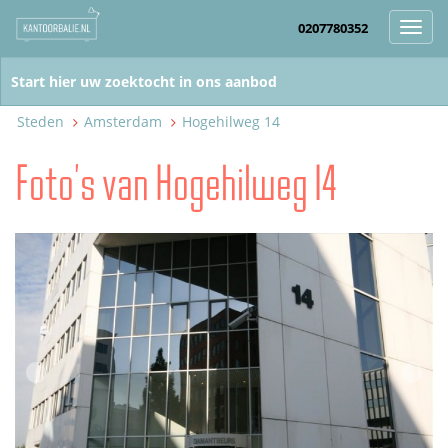
0207780352
Toggl
navig
Steden
Amsterdam
Hogehilweg 14
Foto's van Hogehilweg 14