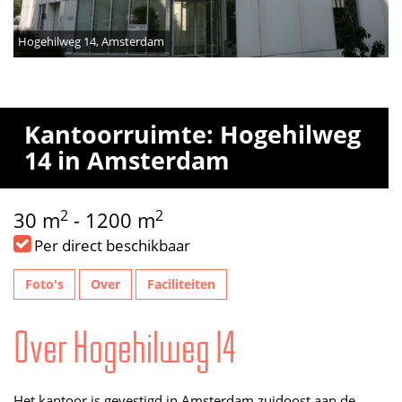
Hogehilweg 14, Amsterdam
Kantoorruimte: Hogehilweg
14 in Amsterdam
2
2
30 m
- 1200 m
Per direct beschikbaar
Foto's
Over
Faciliteiten
Over Hogehilweg 14
Het kantoor is gevestigd in Amsterdam zuidoost aan de