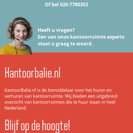
Of bel 020-7780352
Heeft u vragen?
Een van onze kantoorruimte experts
staat u graag te woord.
Kantoorbalie.nl
KantoorBalie.nl is de bemiddelaar voor het huren en
verhuren van kantoorruimte. Wij bieden een uitgebreid
overzicht van kantoorruimtes die te huur staan in heel
Nederland.
Blijf op de hoogte!