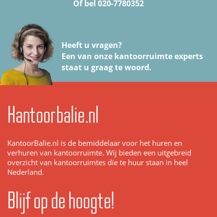
Of bel 020-7780352
Heeft u vragen?
Een van onze kantoorruimte experts
staat u graag te woord.
Kantoorbalie.nl
KantoorBalie.nl is de bemiddelaar voor het huren en
verhuren van kantoorruimte. Wij bieden een uitgebreid
overzicht van kantoorruimtes die te huur staan in heel
Nederland.
Blijf op de hoogte!