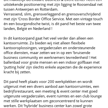
uitstekende positionering met zijn ligging te Roosendaal net
tussen Antwerpen en Rotterdam.
Verrassend, slim, grensverleggend en grensoverschrijdend
met zijn ‘Cross Border Office Service. Met een vintage touch
én een bourgondische twist, is dit pand het beste van twee
landen, België en Nederland !
In dit kantoorpand gaat het veel verder dan alleen een
kantoorruimte. Zo bieden wij niet alleen flexibele
kantooroplossingen, vergaderzalen en ondersteunende
office diensten, maar zetten we in op een ‘bruisende
business community en werknemers tevredenheid ! Het
ballenbad voor grote mensen en een indoor golfbaan met
‘putting hole’ zijn slechts enkele aspecten die de experience
kracht bij zetten.
Dit pand heeft plaats voor 200 werkplekken en wordt
uitgerust met een divers aanbod aan kantoorruimtes, een
bedrijfsrestaurant, een meeting & event center met goed
uitgeruste vergaderzalen, event ruimtes en een club lounge
met stille werkplaatsen om geconcentreerd te kunnen
werken. Dit ‘hybride’ business center kan zowel grote