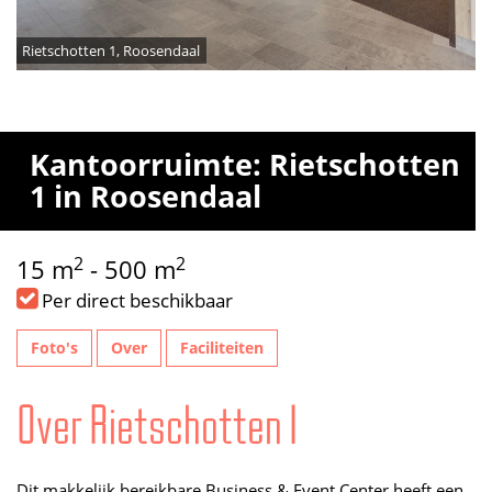
Rietschotten 1, Roosendaal
Kantoorruimte: Rietschotten
1 in Roosendaal
2
2
15 m
- 500 m
Per direct beschikbaar
Foto's
Over
Faciliteiten
Over Rietschotten 1
Dit makkelijk bereikbare Business & Event Center heeft een