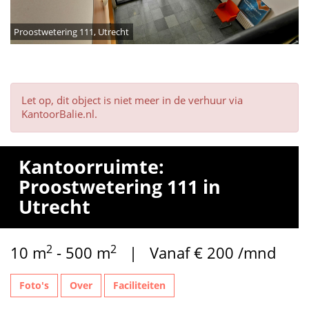
Proostwetering 111, Utrecht
Let op, dit object is niet meer in de verhuur via
KantoorBalie.nl.
Kantoorruimte:
Proostwetering 111 in
Utrecht
2
2
10 m
- 500 m
| Vanaf € 200 /mnd
Foto's
Over
Faciliteiten