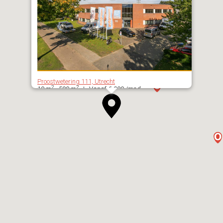
Proostwetering 111, Utrecht
2
2
10 m
- 500 m
| Vanaf € 200 /mnd