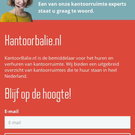
Een van onze kantoorruimte experts
staat u graag te woord.
Kantoorbalie.nl
KantoorBalie.nl is de bemiddelaar voor het huren en
verhuren van kantoorruimte. Wij bieden een uitgebreid
overzicht van kantoorruimtes die te huur staan in heel
Nederland.
Blijf op de hoogte!
E-mail