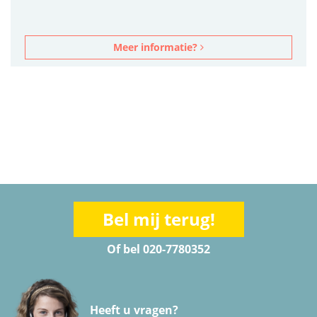
Meer informatie?
Bel mij terug!
Of bel 020-7780352
Heeft u vragen?