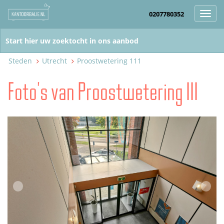
0207780352
Toggl
navig
Steden
Utrecht
Proostwetering 111
Foto's van Proostwetering 111